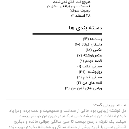
هیچ‌وقت قاتل نمی‌شدم
قسمت سوم (یافتن عشق در
برهوت سوگ)
۲۸ اسفند ۰۲
دسته بندی ها
پست‌ها
(۱۴)
داستان کوتاه
(۱۰)
عکس
(۱۸)
عکس‌نوشته
(۷)
قصه خودم
(۹)
معرفی کتاب
(۱)
روزنوشته
(۳۹)
معرفی فیلم
(۲)
نامه های من
(۲)
وراجی های ذهن من
(۲)
مسلم تورینی گفت:
دل نوشته زیبایی بود حاکی از صداقت و صمیمیت و لذت بردم ومرا یاد
خودم انداخت من همیشه حس میکنم در درون من دو نفر زیست
میکند یک نفرکه د رسن بیست تا سی سالگی جوانی مانده و دیگری
انسانی مسن با قواره بیش از هفتاد سالگی و همیشه بخودم نهیب زده