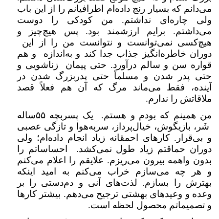
می‌دانم که بسیار رنج داده‌ام اطرافیانم را از این باب
ولی چاره‌ای نداشتم. من کودکی را دوست
می‌داشتم. برایم ارزشمند بود. پس هیچ‌چیز و
هیچ‌کسی نمی‌توانست و نتوانست من را از این
دوران خاطره‌انگیز جذاب جدا کند و به‌اندازه و هم
قواره سن و سالم درآورد. حتی پیمان زناشویی و
حتی پدر شدن و مسلماً حتی پدربزرگ شدن در
آینده، فقط می‌ماند مرگ که آن هم فعلاً قصد
ملاقاتش را ندارم.
من همینم که بودم و هستم. یک پسربچه ۵۵ساله
شَر، بازیگوش، خیال‌پرداز، سربه‌هوا و تازگی عصبی
و بی‌قرار. کارهای احمقانه زیاد انجام داده‌ام؛ ولی
دوران حماقتم زیاد طول نمی‌کشد. احساساتم را
بدون واهمه بیرون می‌ریزم. علایقم را اعلام می‌کنم
و هر چه می‌سازم خراب می‌کنم به امید اینکه
بهترش را بسازم. لذت‌های آنی و دم‌دستی را بر
وعده و وعیدهای بهشتی ترجیح می‌دهم. بیشتر کارها
و تصمیماتم محصول لحظه است.