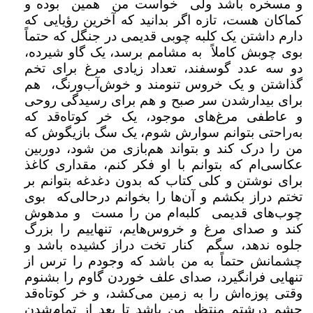
و مسخره باشد ولی خواست من همین بوده و
کماکان هست، تازه اگر بدانید که آخرین رؤیایی که
دارم داشتن یک کلبه چوبی قدیمی در جنگل که حتماً
بوی چوبش کاملاً به مشامم برسد، یک گاو شیرده،
دو سه عدد گوسفند، تعداد زیادی مرغ برای تخم
گذاشتن و یک خروس تنومند و خوش‌آب‌ورنگ، هم
برای بیدارشدن سر صبح و هم برای رسیدگی روحی
و عاطفی مرغ‌های موجود، یک خر کوتاه‌قد که
به‌راحتی بتوانم سوارش شوم، یک سگ بازیگوش که
من را درک کند و بتواند هم‌بازی من شود، دوربین
عکاسی‌ام که بتوانم با او فکر کنم، مقداری کاغذ
برای نوشتن و کلی کتاب که بدون دغدغه بتوانم بر
تختم دراز بکشم و آن‌ها را بخوانم درحالی‌که بوی
چوب‌های قدیمی کلبه‌ام من را مست و مدهوش
کند و صدای مرغ و خروس‌هایم، تنهاییم را بزرگ
جلوه ندهد، سگم کنار تخت دراز کشیده باشد و
چشمانش حتماً به من باشد که وجودم را ترس از
تنهایی فرانگیرد، صدای علف خوردن گاوم را بشنوم
وقتی پوزه‌اش را به زمین می‌کشد، و خر کوتاه‌قد
چشم درشتم منتظر من باشد تا بعد از تمام‌شدن