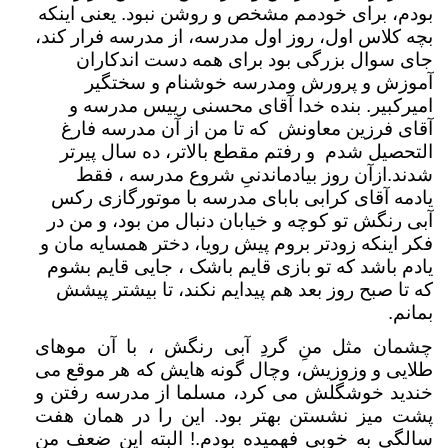
بودم، برای خودمم مشخص و روشن نبود. یعنی اینکه
بچه کلاس اول، روز اول مدرسه، از مدرسه فرار کند،
جای سوال بزرگی بود برای همه دست اندکاران
آموزش و پرورش ومدرسه خوشنام و سختگیر
امیرکبیر. بنده خدا آقای محسنی رییس مدرسه و
آقای فرزین معاونش که تا من از آن مدرسه فارغ
التحصیل شدم و رفتم مقطع بالاتر، ده سال پیرتر
شدند.ازآن روز بیادماندنیِ شروع مدرسه ، فقط
یادمه آقای کرابی بابای مدرسه با موتورگازی رکس
آبی رنگش تو کوچه و خیابان دنبال من بود، و من در
فکر اینکه زودتر بروم پیش رویا، دختر همسایه مان و
یادم باشد که تو بازی قایم باشک ، جایی قایم بشوم
که تا صبح روز بعد هم پیدایم نکند، تا بیشتر پیشش
بمانم.
چشمان مثل منِ گردِ آبی رنگش ، با آن موهای
طلایی و وزوزیش، وچال گونه هایش که هر موقع می
خندید خوشگلش می کرد، مسلما از مدرسه رفتن و
پشت میز نشستن بهتر بود. این را در همان هفت
سالگی به خوبی فهمیده بودم.! البته این ضعف من