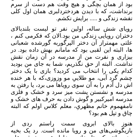
بود از همان بچگی و هیچ وقت هم دست از سرم
برنداشت، که با دیدن هردختردلبری همان اول کلی
نقشه زندگی و ..... برایش نکشم.
رویای شش ساله، اولین نفر تو لیست بلندبالای
دختران رویایی زندگی من بود.الان که فکرمی کنم ،
علتی مهمتراز آن دختر الپرگوربه گورشده شعبانی
ها، البته این لقبی بود که مامانم بهش داده بود. در
بیزاری و نفرت من از مدرسه در آن زمان نقش
نداشت. البته از حق نگذریم، شما به جای من بودید
کدام یکی را انتخاب می کردید؟ بازی با یک دختر
چشم گرد آبی، مو طلاییِ مو وزوزی،که با هر خنده
اش دل آدم را به آن سوی رویاها می برد، یا رفتن به
مدرسه و نشستن پشت میز سرد و خشک و فلزی
مدرسه امیرکبیر و گوش دادن به حرف های خشک و
نامفهموم خانم مظهریِ، معلم کلاس اولم که البته
چاق و تپل هم بود؟
هنوز بالای ابروی سمت راستم ردی از
بازیگوشی‌های من و رویا مانده است. رد یک بخیه