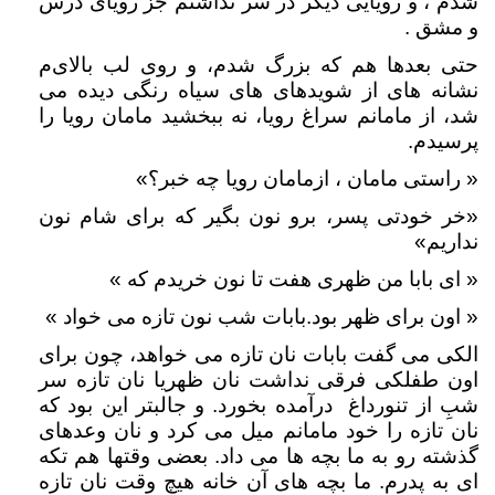
شدم ، و رویایی دیگر در سر نداشتم جز رویای درس
و مشق .
حتی بعدها هم که بزرگ شدم، و روی لب بالای‌م
نشانه های از شویدهای های سیاه رنگی دیده می
شد، از مامانم سراغ رویا، نه ببخشید مامان رویا را
پرسیدم.
« راستی مامان ، ازمامان رویا چه خبر؟»
«خر خودتی پسر، برو نون بگیر که برای شام نون
نداریم»
« ای بابا من ظهری هفت تا نون خریدم که »
« اون برای ظهر بود.بابات شب نون تازه می خواد »
الکی می گفت بابات نان تازه می خواهد، چون برای
اون طفلکی فرقی نداشت نان ظهریا نان تازه سر
شبِ از تنورداغ درآمده بخورد. و جالبتر این بود که
نان تازه را خود مامانم میل می کرد و نان وعدهای
گذشته رو به ما بچه ها می داد. بعضی وقتها هم تکه
ای به پدرم. ما بچه های آن خانه هیچ وقت نان تازه