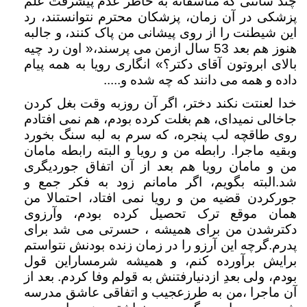
چند سانتی که متاسفانه به خاطر عدم پیشرفت علم
پزشکی در آن زمان، پزشکان محترم نتوانستند، رد
این شیطنت را از روی پیشانی من پاک کنند، و جالبه
هنوز هم بعد 53 سال ازمن می پرسند،« اون رد چیه
بالای ابروتون آقای دکتر؟» انگاری رویا به همه پیام
داده و همه می دانند که چه شده و.....
خدا لعنتت نکند دختر، اگر آن روزبه وقت بغل کردن
جاخالی نمیدای، هم بغلت کرده بودم، هم نمی افتادم
روی طاقچه لب پنجره، که سرم به لبه سنگ بخورد
وبقیه ماجرا. رابطه من و رویا و البته رابطه مامان
من و مامان رویا هم بعد از آن اتفاق جوردیگری
شد.البته بگویم، اگر مامانم زود به فکر جمع و
جورکردن قضیه من و رویا نمی افتاد، احتمالا من
همان موقع ترک تحصیل کرده بودم، وآرزوی
دکترشدن من برای همیشه ، حسرتی می شد برای
پدرم.گرچه این آرزو را در زمان زنده بودنش نتواستم
برایش برآورده کنم، و همیشه شرمساراین قول
بودم، ولی بعدِ ازدنیارفتنش به قولم وفا کردم. بعد از
آن ماجرا ،من به طرزعجیب و اتفاقی عاشق مدرسه