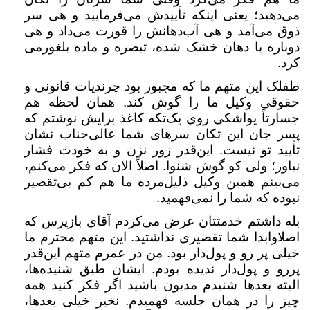
می‌دهید؛ یعنی اینکه تأییدش می‌فرمایید و هی سر
ذوق می‌آمد و هی آب‌دهانش را قورت می‌داد و هی
دوباره با دهان خشک شده، تبصره و ماده بلغورمی
کرد.
طفلک این متهم ما که مجبور بود چرندیات قانونی و
حقوقی وکیل ما را گوش کند. همان لحظه هم
جسارتاً یواشکی روی یک‌تکه کاغذ برایش نوشتم که
پسر جان این تکان سرهای شما عالی‌جناب نشان
تأیید تو نیست. این‌قدر زور نزن و به خودت فشار
نیاور؛ ولی کو گوش شنوا. اصلاً الان که فکر می‌کنم،
می‌بینم همین وکیل ذلیل‌مرده ما هم کم بی‌تقصیر
نبوده که شما را نمی‌فهمید.
بله داشتم خدمتتان عرض می‌کردم آقای بازپرس که
اصلاوابدا شما تقصیری نداشتید. این متهم محترم ما
خیلی پر رو و پول‌دار بود. من در عمرم متهم این‌قدر
پررو و پول‌دار ندیده بودم. ایشان طبق شنیده‌ها،
البته بعدها شنیدم مدیون باشید اگر فکر کنید همه
چیز را در همان جلسه فهمیدم. نخیر خیلی بعدها،