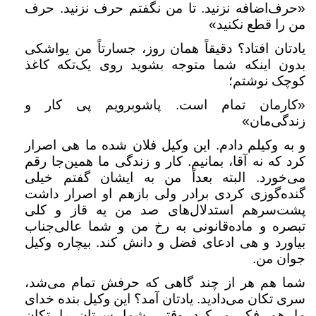
«حرف‌اضافه نزنید. تا من نگفتم حرف نزنید. حرف
من را قطع نکنید»
یادتان افتاد؟ دقیقاً همان روز، جسارتاً من یواشکی
بدون اینکه شما متوجه بشوید روی یک‌تکه کاغذ
کوچک نوشتم؛
«کارمان تمام است. پاشوبرویم پی کار و
زندگی‌مان»
و به وکیلم دادم. این وکیل فلان شده ما هی اصرار
کرد که نه آقا، بمانیم. کار و زندگی ما همین‌جا رقم
می‌خورد. البته بعداً من به ایشان گفتم خیلی
گنده‌گوزی کردی برادر ولی بازهم او اصرار داشت
پشت‌سرهم استدلال‌های صد من یه قاز و کلی
تبصره و ماده‌قانونی به رخ من و شما عالی‌جناب
بیاورد و هی ادعای فضل و دانش کند. بیچاره وکیل
جوان من.
شما هم هر از چند گاهی که حرفش تمام می‌شد،
سری تکان می‌دادید. یادتان آمد؟ این وکیل بنده خدای
ما هم فکر می‌کرد وقتی شما سرتان را تکان