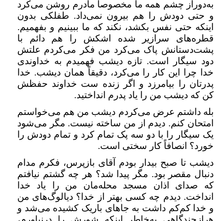
به‌دوراز چشم همه ما مخصوصاً مادرم روشن می‌کرد
و حتی دودش را هم بیرون نمی‌داد. طفلکی بدون
اینکه حتی نفس بکشد، نکند که ما ببینیم و بفهمیم.
قطره‌های سرازیر شده اشکش را هم دائم با
پشت‌دستانش پاک می‌کرد من فکر می‌کردم علتش
دود سیگار است. تازه دیشب فهمیدم به خداوندی
خدا چرا این کار را می‌کرد، دقیقاً همان دیشب. خدا
پدرتان را بیامرزد و اگر زنده ست خداوند حفظش
کن که دیشب من را یاد پدرم انداختید.
بله داشتم عرض می‌کردم دیشب من هم می‌خواستم
امتحان کنم. دیدم از من ساخته نیست. مگر می‌شود
یک سیگار را با دو سه پک تمام کرد و تمام دودش را
خورد؟ انصافاً کار سختی است.
دیشب تا صبح بیدار بودم آقای بازپرس، فکرم مدام
دنبال مقصر بود. مگر پیدا شد؟ هر چه گشتم نیافتم
که صدای اذان مسجد محله‌مان من را یاد خدا
انداخت. دیدم چه کسی بهتر از خدا؟ دیالوگ‌های من
و خدا کم‌کم داشت به جاهای باریک کشیده می‌شد و
هرازچندگاهی به‌خاطر اینکه شورش را درنیاورم،