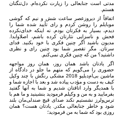
مدتی است جنابعالی را زیارت نکرده‌ام. دل‌تنگتان
هستم.
اتفاقاً از دیروزعصر ساعت شش و نیم که گوشی
موبایلم را روشن کردم و رای تأیید شده شما را
دیدم، بسیار به فکرتان بودم. نه اینکه خدای‌نکرده
فحش و ناسزایی نثارتان کرده باشم، اصلاوابدا.
مدیون باشید اگر چنین فکری با خود بکنید. فدای
سرتان. مگر تقصیر شما بود چنین رای و نظری
داشتید؟ من که چنین فکری نمی‌کنم.
اگر یادتان باشد همان روز، همان روز مواجهه
حضوری را می‌گویم که متهم ما جلو در دادگاه از
ماشین بی‌ام‌دبلیو 2018 مشکی رنگش با چند وکیل
کیف به دست و مؤدب پیاده شد و بعد با اجازه شما و
با همدیگر وارد اتاقتان شدیم و شما به آنها گفتید
بفرمایید و به من و وکیلم فرمودید بنشینید و ما هم با
ترس‌ولرز نشستیم نکند صدای قیچ صندلی‌مان بلند
شود و خاطر جنابعالی مکدر. یادتان هست؟ همان
روزی بود که شما به من فرمودید؛