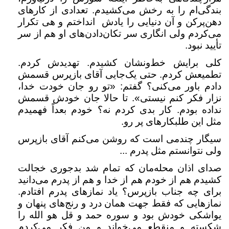
بندگی‌ام را به رخش می‌کشیدم. تعدادی از کارهای
دهن‌پرکن و آن دنیایی را یادش انداختم و هی تکرار
می‌کردم ولی انگاری سر تکان‌دادن‌های او هم از سر
تأیید نبود.
کلی برایش خط‌ونشان کشیدم. تهدیدش کردم.
تطمیعش کردم. حتی یک‌جایی آقای بازپرس قسمش
دادم باور می‌کنی؟ گفتم: «تو رو جان خودت خدا،
نزار فکر کنم نیستی». تا حالا جان خودش قسمش
نداده بودم. کار بدی کردم نه؟ خودم بعداً فهمیدم
مثل این طلبکارهای پر رو.
سیگار چندمی است که روشن می‌کنم آقای بازپرس
ولی نتوانستم مثل پدرم ...
صدای اذان محله‌مان که تمام شد بدجوری خجالت
کشیدم هم از خودم هم از خدا و هم از پدرم می‌دانید
برای چه جناب بازپرس؟ یاد نمازهای پدرم افتادم.
نمازهایی که فقط جهت همان درد و رنج‌های پنهان و
یواشکی خودش بود و سوره حمد و قل هو الله را
شکسته و منقطع می‌خواند و من فکر می‌کردم